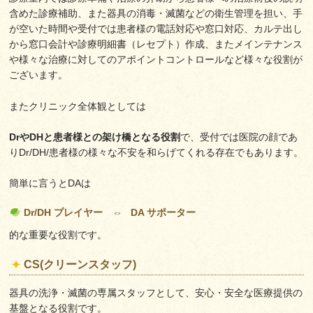
含めた診療補助、また器具の消毒・滅菌などの衛生管理を担い、手
が空いた時間や受付では患者様の電話対応や窓口対応、カルテ出し
から窓口会計や診療明細書（レセプト）作成、またメインテナンス
や様々な治療に対してのアポイントコントロールなど様々な役割が
ございます。
またクリニック全体観としては
DrやDHと患者様との架け橋となる役割
で、受付では医院の顔であ
りDr/DH/患者様の様々な不安を和らげてくれる存在でもあります。
簡単に言うとDAは
Dr/DH プレイヤー ⇔ DA サポーター
的な重要な役割です。
CS(クリーンスタッフ)
器具の洗浄・滅菌の専属スタッフとして、安心・安全な医療提供の
基盤となる役割です。