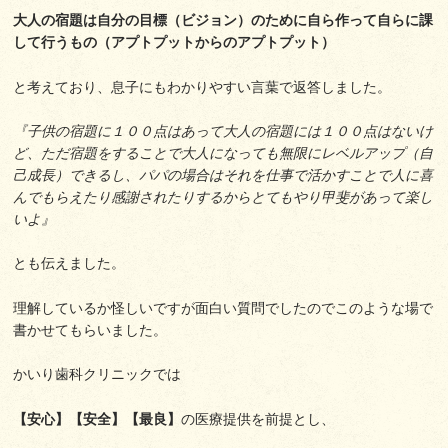
大人の宿題は自分の目標（ビジョン）のために自ら作って自らに課
して行うもの（アプトプットからのアプトプット）
と考えており、息子にもわかりやすい言葉で返答しました。
『子供の宿題に１００点はあって大人の宿題には１００点はないけ
ど、ただ宿題をすることで大人になっても無限にレベルアップ（自
己成長）できるし、パパの場合はそれを仕事で活かすことで人に喜
んでもらえたり感謝されたりするからとてもやり甲斐があって楽し
いよ』
とも伝えました。
理解しているか怪しいですが面白い質問でしたのでこのような場で
書かせてもらいました。
かいり歯科クリニックでは
【安心】【安全】【最良】
の医療提供を前提とし、