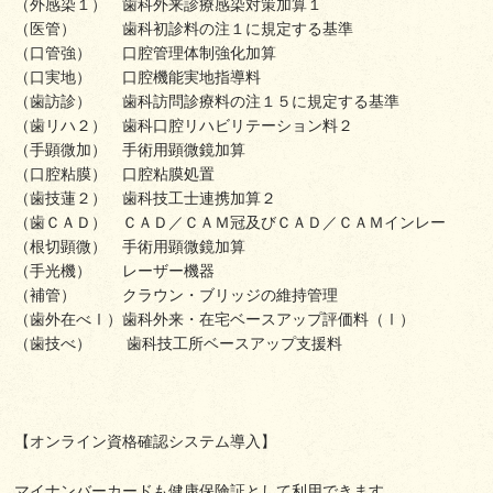
（外感染１） 歯科外来診療感染対策加算１
（医管） 歯科初診料の注１に規定する基準
（口管強） 口腔管理体制強化加算
（口実地） 口腔機能実地指導料
（歯訪診） 歯科訪問診療料の注１５に規定する基準
（歯リハ２） 歯科口腔リハビリテーション料２
（手顕微加） 手術用顕微鏡加算
（口腔粘膜） 口腔粘膜処置
（歯技蓮２） 歯科技工士連携加算２
（歯ＣＡＤ） ＣＡＤ／ＣＡＭ冠及びＣＡＤ／ＣＡＭインレー
（根切顕微） 手術用顕微鏡加算
（手光機） レーザー機器
（補管） クラウン・ブリッジの維持管理
（歯外在べⅠ）歯科外来・在宅ベースアップ評価料（Ⅰ）
（歯技べ） 歯科技工所ベースアップ支援料
【オンライン資格確認システム導入】
マイナンバーカードも健康保険証として利用できます。