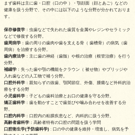
まず歯科は主に歯・口腔（口の中 ）・顎顔面（顔とあご）などの
健康を扱う分野で、その中には以下のような分野が分かれておりま
す。
保存修復学
：虫歯などで失われた歯質を金属やレジンやセラミック
などで修復する分野。
歯周病学
：歯の周りの歯肉や歯を支える骨（ 歯槽骨）の病気（歯
周病）を治療する分野。
歯内療法学
：主に歯の神経（歯髄）や根の治療（根管治療）を行う
分野。
補綴学
：失った歯や顎の機能をクラウン（ 被せ物）やブリッジや
入れ歯などの人工物で補う分野。
口腔外科学
：親知らずの抜歯、顎関節症、外傷、腫瘍など外科的治
療をする分野
小児歯科学
：子どもの歯科治療とお口の健康を守る分野。
矯正歯科学
：歯を動かすことで歯並びや噛み合わせを改善する分
野。
口腔内科学
：口腔内の粘膜疾患など、内科的に扱う分野。
高齢者歯科学
：高齢者特有の口腔の問題を扱う学問
口腔衛生学(予防歯科学)
: 口の中の健康を維持・増進し、病気を予