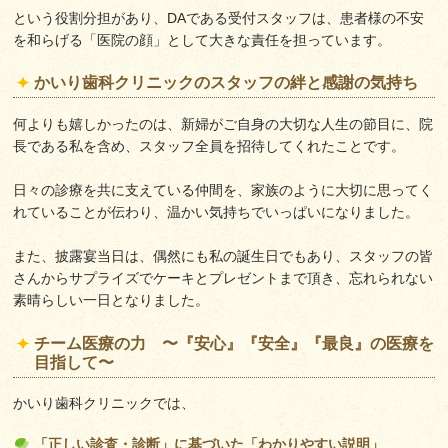
という役割分担があり、DAである受付スタッフは、患者様の不安
を和らげる「医院の顔」として大きな責任を担っています。
かいり歯科クリニックのスタッフの絆と感謝の気持ち
何よりも嬉しかったのは、新婦がご自身の大切な人生の節目に、院
長である私を含め、スタッフ全員を招待してくれたことです。
日々の診療を共に支えている仲間を、家族のように大切に思ってく
れていることが伝わり、温かい気持ちでいっぱいになりました。
また、披露宴当日は、偶然にも私の誕生日でもあり、スタッフの皆
さんからサプライズでケーキとプレゼントまで頂き、忘れられない
素晴らしい一日となりました。
チーム医療の力 〜『安心』『安全』『最良』の医療を
目指して〜
かいり歯科クリニックでは、
「正しい診査・診断」に基づいた
「わかりやすい説明」