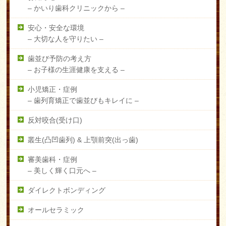
–
かいり歯科クリニックから –
安心・安全な環境
–
大切な人を守りたい –
歯並び予防の考え方
–
お子様の生涯健康を支える –
小児矯正・症例
–
歯列育矯正で歯並びもキレイに –
反対咬合(受け口)
叢生(凸凹歯列) & 上顎前突(出っ歯)
審美歯科・症例
–
美しく輝く口元へ –
ダイレクトボンディング
オールセラミック