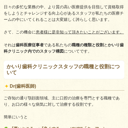
日々の多忙な業務の中、より質の高い医療提供を目指して資格取得
をしようとチャレンジする向上心があるスタッフが私たちの医療チ
ームの中にいてくれることは大変嬉しく誇らしく思います。
さて、この機会に
患者様に是非知って頂きたいことがございます。
それは
歯科医療従事者
である私たちの
職種の種類と役割
と
かいり歯
科クリニック内でのスタッフ構図
についてです。
かいり歯科クリニックスタッフの職種と役割につ
いて
Dr(歯科医師)
ご存知の通り顎顔面領域、主に口腔の治療を専門とする職種であ
り、お口の様々な病気に対して治療する役割です。
簡単にいうと