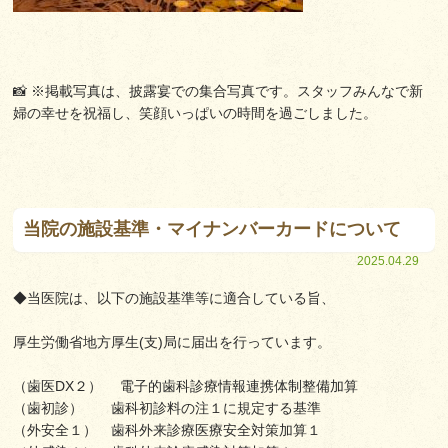
📸 ※掲載写真は、披露宴での集合写真です。スタッフみんなで新
婦の幸せを祝福し、笑顔いっぱいの時間を過ごしました。
当院の施設基準・マイナンバーカードについて
2025.04.29
◆当医院は、以下の施設基準等に適合している旨、
厚生労働省地方厚生(支)局に届出を行っています。
（歯医DX２） 電子的歯科診療情報連携体制整備加算
（歯初診） 歯科初診料の注１に規定する基準
（外安全１） 歯科外来診療医療安全対策加算１