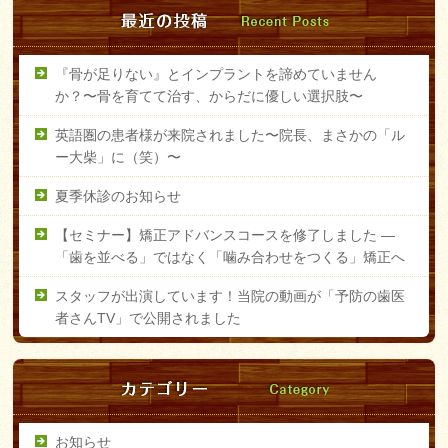
『骨が足りない』とインプラントを諦めていません
か？〜骨を育てて治す、からだに優しい選択肢〜
英語圏の患者様が来院されました〜院長、まさかの「ル
ー大柴」に（笑）〜
夏季休診のお知らせ
【セミナー】矯正アドバンスコースを修了しました ―
「歯を並べる」ではなく「噛み合わせをつくる」矯正へ
スタッフが出演しています！当院の動画が「予防の歯医
者さんTV」で公開されました
お知らせ