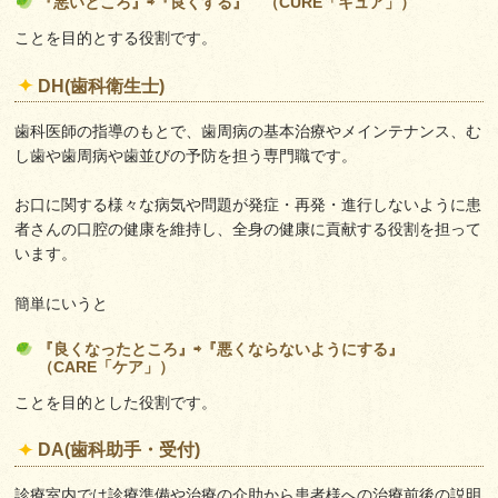
『悪いところ』⇨『良くする』 （CURE「キュア」）
ことを目的とする役割です。
DH(歯科衛生士)
歯科医師の指導のもとで、歯周病の基本治療やメインテナンス、む
し歯や歯周病や歯並びの予防を担う専門職です。
お口に関する様々な病気や問題が発症・再発・進行しないように患
者さんの口腔の健康を維持し、全身の健康に貢献する役割を担って
います。
簡単にいうと
『良くなったところ』⇨『悪くならないようにする』
（CARE「ケア」）
ことを目的とした役割です。
DA(歯科助手・受付)
診療室内では診療準備や治療の介助から患者様への治療前後の説明