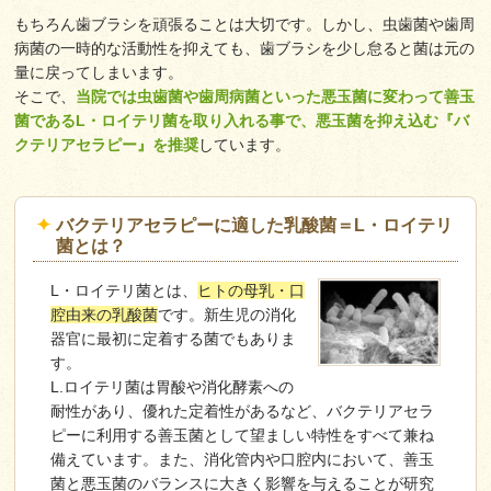
もちろん歯ブラシを頑張ることは大切です。しかし、虫歯菌や歯周
病菌の一時的な活動性を抑えても、歯ブラシを少し怠ると菌は元の
量に戻ってしまいます。
そこで、
当院では虫歯菌や歯周病菌といった悪玉菌に変わって善玉
菌であるL・ロイテリ菌を取り入れる事で、悪玉菌を抑え込む『バ
クテリアセラピー』を推奨
しています。
バクテリアセラピーに適した乳酸菌＝L・ロイテリ
菌とは？
L・ロイテリ菌とは、
ヒトの母乳・口
腔由来の乳酸菌
です。新生児の消化
器官に最初に定着する菌でもありま
す。
L.ロイテリ菌は胃酸や消化酵素への
耐性があり、優れた定着性があるなど、バクテリアセラ
ピーに利用する善玉菌として望ましい特性をすべて兼ね
備えています。また、消化管内や口腔内において、善玉
菌と悪玉菌のバランスに大きく影響を与えることが研究