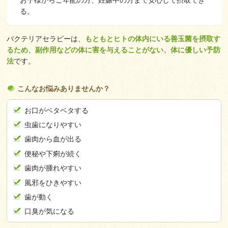
お子様からご年配の方、妊娠中の方まで安心して摂取でき
る。
バクテリアセラピーは、
もともとヒトの体内にいる善玉菌を摂取す
るため、副作用などの体に害を与えることがない、体に優しい予防
法
です。
こんなお悩みありませんか？
お口がベタベタする
虫歯になりやすい
歯肉から血が出る
便秘や下痢が続く
歯肉が腫れやすい
風邪をひきやすい
歯が動く
口臭が気になる