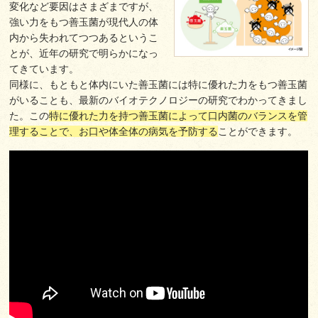
変化など要因はさまざまですが、
強い力をもつ善玉菌が現代人の体
内から失われてつつあるというこ
とが、近年の研究で明らかになっ
てきています。
同様に、もともと体内にいた善玉菌には特に優れた力をもつ善玉菌
がいることも、最新のバイオテクノロジーの研究でわかってきまし
た。この
特に優れた力を持つ善玉菌によって口内菌のバランスを管
理することで、お口や体全体の病気を予防する
ことができます。