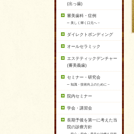
(出っ歯)
審美歯科・症例
–
美しく輝く口元へ –
ダイレクトボンディング
オールセラミック
エステティックデンチャー
(審美義歯)
セミナー・研究会
–
知識・技術向上のために –
院内セミナー
学会・講習会
長期予後を第一に考えた当
院の診療方針
–