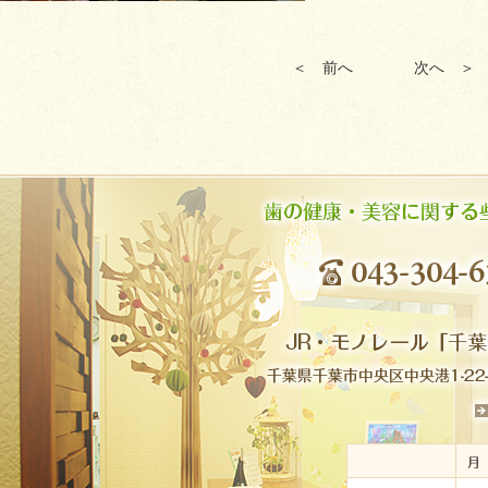
＜ 前へ
次へ ＞