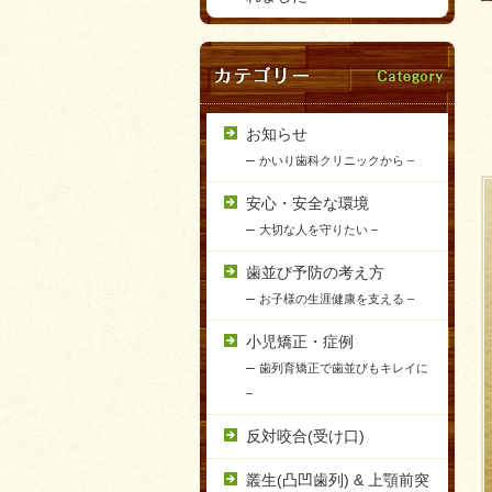
お知らせ
–
かいり歯科クリニックから –
安心・安全な環境
–
大切な人を守りたい –
歯並び予防の考え方
–
お子様の生涯健康を支える –
小児矯正・症例
–
歯列育矯正で歯並びもキレイに
–
反対咬合(受け口)
叢生(凸凹歯列) & 上顎前突