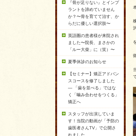
『骨が足りない』とインプ
ラントを諦めていません
か？〜骨を育てて治す、か
らだに優しい選択肢〜
英語圏の患者様が来院され
ました〜院長、まさかの
「ルー大柴」に（笑）〜
夏季休診のお知らせ
【セミナー】矯正アドバン
スコースを修了しました
― 「歯を並べる」ではな
く「噛み合わせをつくる」
矯正へ
スタッフが出演していま
す！当院の動画が「予防の
歯医者さんTV」で公開さ
れました