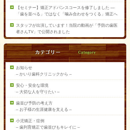
【セミナー】矯正アドバンスコースを修了しました ―
「歯を並べる」ではなく「噛み合わせをつくる」矯正へ
スタッフが出演しています！当院の動画が「予防の歯医
者さんTV」で公開されました
お知らせ
–
かいり歯科クリニックから –
安心・安全な環境
–
大切な人を守りたい –
歯並び予防の考え方
–
お子様の生涯健康を支える –
小児矯正・症例
–
歯列育矯正で歯並びもキレイに –