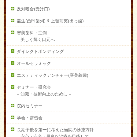
反対咬合(受け口)
叢生(凸凹歯列) & 上顎前突(出っ歯)
審美歯科・症例
–
美しく輝く口元へ –
ダイレクトボンディング
オールセラミック
エステティックデンチャー(審美義歯)
セミナー・研究会
–
知識・技術向上のために –
院内セミナー
学会・講習会
長期予後を第一に考えた当院の診療方針
–
安心・安全・最良な治療を目指して –